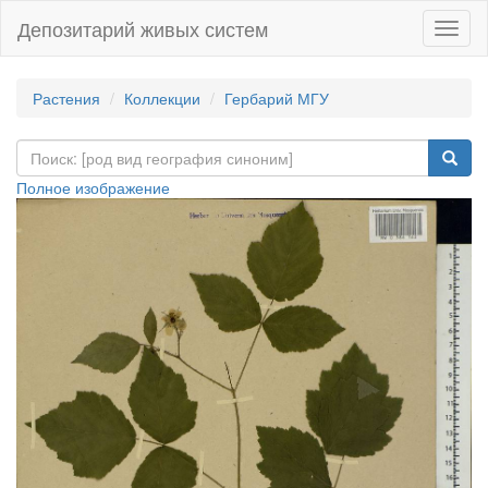
Депозитарий живых систем
Навиг
Растения
Коллекции
Гербарий МГУ
Полное изображение