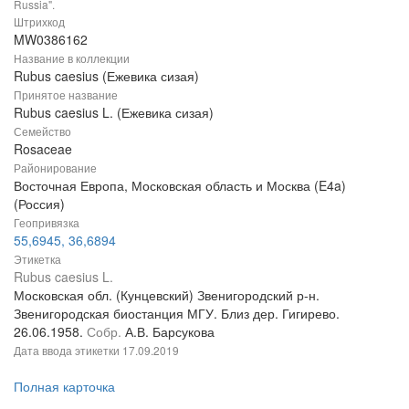
Russia".
Штрихкод
MW0386162
Название в коллекции
Rubus caesius (Ежевика сизая)
Принятое название
Rubus caesius L. (Ежевика сизая)
Семейство
Rosaceae
Районирование
Восточная Европа, Московская область и Москва (E4a)
(Россия)
Геопривязка
55,6945, 36,6894
Этикетка
Rubus caesius L.
Московская обл. (Кунцевский) Звенигородский р-н.
Звенигородская биостанция МГУ. Близ дер. Гигирево.
26.06.1958.
Собр.
А.В. Барсукова
Дата ввода этикетки
17.09.2019
Полная карточка