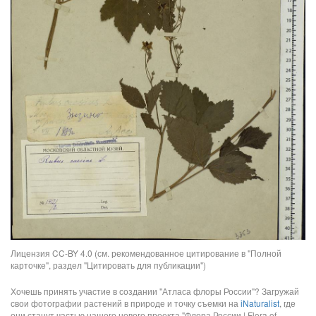
Лицензия CC-BY 4.0 (см. рекомендованное цитирование в "Полной
карточке", раздел "Цитировать для публикации")
Хочешь принять участие в создании "Атласа флоры России"? Загружай
свои фотографии растений в природе и точку съемки на
iNaturalist
, где
они станут частью нашего нового проекта "Флора России | Flora of