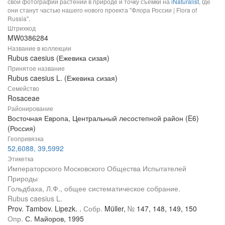
свои фотографии растений в природе и точку съемки на
iNaturalist
, где
они станут частью нашего нового проекта "Флора России | Flora of
Russia".
Штрихкод
MW0386284
Название в коллекции
Rubus caesius (Ежевика сизая)
Принятое название
Rubus caesius L. (Ежевика сизая)
Семейство
Rosaceae
Районирование
Восточная Европа, Центральный лесостепной район (E6)
(Россия)
Геопривязка
52,6088, 39,5992
Этикетка
Императорского Московского Общества Испытателей
Природы
Гольдбаха, Л.Ф., общее систематическое собрание.
Rubus caesius L.
Prov. Tambov. Lipezk. .
Собр.
Müller,
№
147, 148, 149, 150
Опр.
С. Майоров, 1995