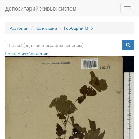
Депозитарий живых систем
Навиг
Растения
Коллекции
Гербарий МГУ
Полное изображение