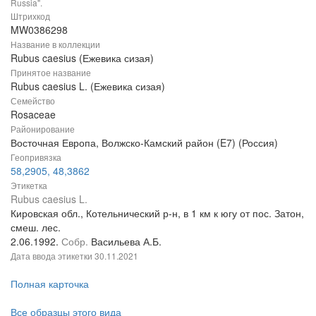
Russia".
Штрихкод
MW0386298
Название в коллекции
Rubus caesius (Ежевика сизая)
Принятое название
Rubus caesius L. (Ежевика сизая)
Семейство
Rosaceae
Районирование
Восточная Европа, Волжско-Камский район (E7) (Россия)
Геопривязка
58,2905, 48,3862
Этикетка
Rubus caesius L.
Кировская обл., Котельнический р-н, в 1 км к югу от пос. Затон,
смеш. лес.
2.06.1992.
Собр.
Васильева А.Б.
Дата ввода этикетки
30.11.2021
Полная карточка
Все образцы этого вида