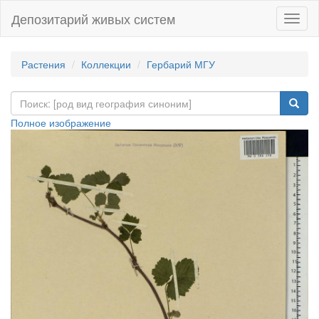
Депозитарий живых систем
Навиг
Растения
Коллекции
Гербарий МГУ
Полное изображение