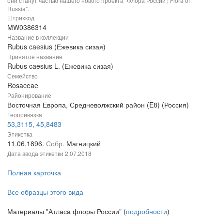
они станут частью нашего нового проекта "Флора России | Flora of
Russia".
Штрихкод
MW0386314
Название в коллекции
Rubus caesius (Ежевика сизая)
Принятое название
Rubus caesius L. (Ежевика сизая)
Семейство
Rosaceae
Районирование
Восточная Европа, Средневолжский район (E8) (Россия)
Геопривязка
53,3115, 45,8483
Этикетка
11.06.1896.
Собр.
Магницкий
Дата ввода этикетки
2.07.2018
Полная карточка
Все образцы этого вида
Материалы "Атласа флоры России" (
подробности
)