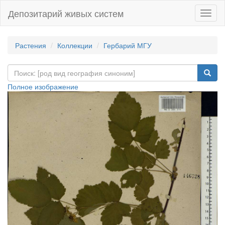
Депозитарий живых систем
Навиг
Растения
Коллекции
Гербарий МГУ
Полное изображение