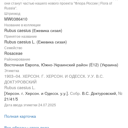
они станут частью нашего нового проекта "Флора России | Flora of
Russia".
Штрихкод
MW0386410
Название в коллекции
Rubus caesius (Ежевика сизая)
Принятое название
Rubus caesius L. (Ежевика сизая)
Семейство
Rosaceae
Районирование
Восточная Европа, Южно-Украинский район (E12) (Украина)
Этикетка
1903–04. ХЕРСОН. Г. ХЕРСОН. И ОДЕССК. У.У. В.С.
ДОКТУРОВСКИЙ
Rubus caesius L.
[Херсон. г. Херсон. и Одесск. у.у.].
Собр.
В.С. Доктуровский,
№
21/41/5
Дата ввода этикетки
24.07.2025
Полная карточка
Все образцы этого вида