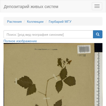
Депозитарий живых систем
Навиг
Растения
Коллекции
Гербарий МГУ
Полное изображение