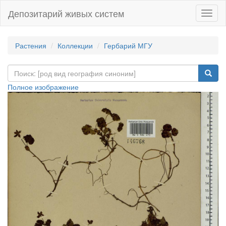
Депозитарий живых систем
Навиг
Растения
Коллекции
Гербарий МГУ
Полное изображение