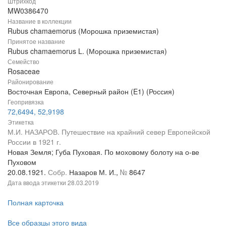
Штрихкод
MW0386470
Название в коллекции
Rubus chamaemorus (Морошка приземистая)
Принятое название
Rubus chamaemorus L. (Морошка приземистая)
Семейство
Rosaceae
Районирование
Восточная Европа, Северный район (E1) (Россия)
Геопривязка
72,6494, 52,9198
Этикетка
М.И. НАЗАРОВ. Путешествие на крайний север Европейской
России в 1921 г.
Новая Земля; Губа Пуховая. По моховому болоту на о-ве
Пуховом
20.08.1921.
Собр.
Назаров М. И.,
№
8647
Дата ввода этикетки
28.03.2019
Полная карточка
Все образцы этого вида