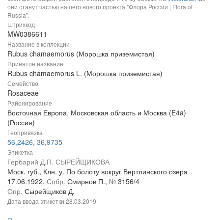
они станут частью нашего нового проекта "Флора России | Flora of
Russia".
Штрихкод
MW0386611
Название в коллекции
Rubus chamaemorus (Морошка приземистая)
Принятое название
Rubus chamaemorus L. (Морошка приземистая)
Семейство
Rosaceae
Районирование
Восточная Европа, Московская область и Москва (E4a)
(Россия)
Геопривязка
56,2426, 36,9735
Этикетка
Гербарий Д.П. СЫРЕЙЩИКОВА
Моск. губ., Клн. у. По болоту вокруг Вертлинского озера
17.06.1922.
Собр.
Смирнов П.,
№
3156/4
Опр.
Сырейщиков Д.
Дата ввода этикетки
28.03.2019