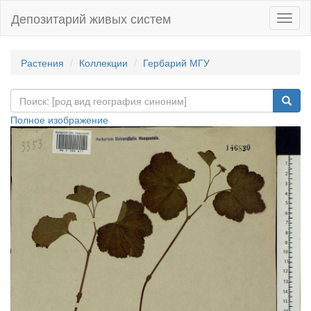
Депозитарий живых систем
Навиг
Растения
Коллекции
Гербарий МГУ
Полное изображение