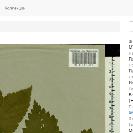
Коллекции
Шт
M
На
Ru
Пр
Ru
Се
R
Ра
В
(E
Ге
56
Эт
Г
Мо