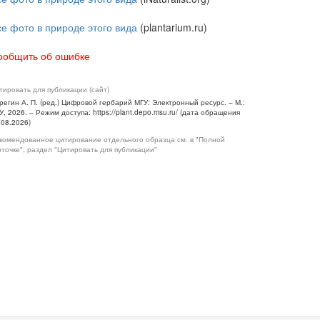
се фото в природе этого вида
(plantarium.ru)
ообщить об ошибке
тировать для публикации (сайт)
регин А. П. (ред.) Цифровой гербарий МГУ: Электронный ресурс. – М.:
У, 2026. – Режим доступа: https://plant.depo.msu.ru/ (дата обращения
.08.2026)
комендованное цитирование отдельного образца см. в "Полной
рточке", раздел "Цитировать для публикации"