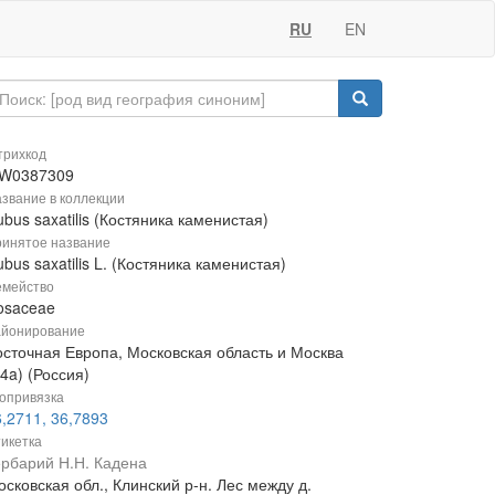
RU
EN
рихкод
W0387309
звание в коллекции
bus saxatilis (Костяника каменистая)
инятое название
bus saxatilis L. (Костяника каменистая)
мейство
osaceae
йонирование
осточная Европа, Московская область и Москва
4a) (Россия)
опривязка
,2711, 36,7893
икетка
ербарий Н.Н. Кадена
сковская обл., Клинский р-н. Лес между д.