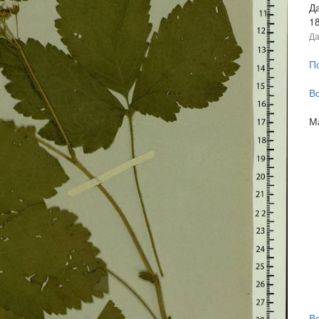
Д
1
Да
П
В
М
В