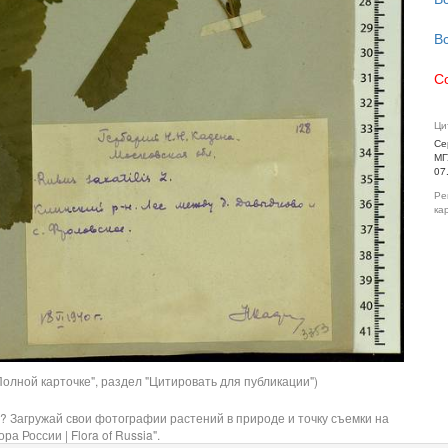
В
С
Ци
Се
МГ
07
Ре
ка
олной карточке", раздел "Цитировать для публикации")
? Загружай свои фотографии растений в природе и точку съемки на
ра России | Flora of Russia".