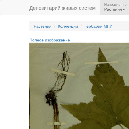
Направление
Депозитарий живых систем
Растения
Растения
Коллекции
Гербарий МГУ
Полное изображение