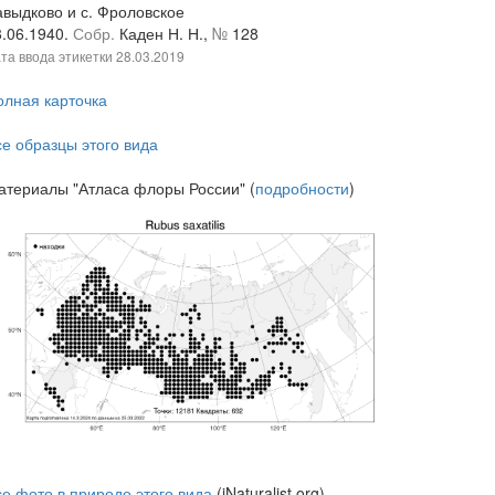
авыдково и с. Фроловское
8.06.1940.
Собр.
Каден Н. Н.,
№
128
та ввода этикетки
28.03.2019
олная карточка
се образцы этого вида
атериалы "Атласа флоры России" (
подробности
)
се фото в природе этого вида
(iNaturalist.org)