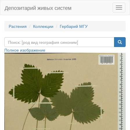
Депозитарий живых систем
Навиг
Растения
Коллекции
Гербарий МГУ
Полное изображение