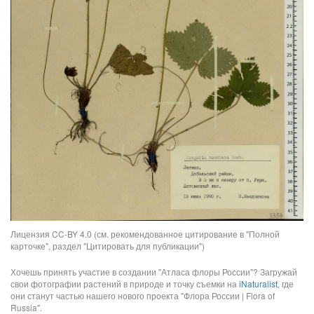
Лицензия CC-BY 4.0 (см. рекомендованное цитирование в "Полной
карточке", раздел "Цитировать для публикации")
Хочешь принять участие в создании "Атласа флоры России"? Загружай
свои фотографии растений в природе и точку съемки на
iNaturalist
, где
они станут частью нашего нового проекта "Флора России | Flora of
Russia".