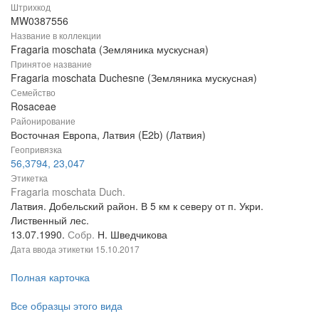
Штрихкод
MW0387556
Название в коллекции
Fragaria moschata (Земляника мускусная)
Принятое название
Fragaria moschata Duchesne (Земляника мускусная)
Семейство
Rosaceae
Районирование
Восточная Европа, Латвия (E2b) (Латвия)
Геопривязка
56,3794, 23,047
Этикетка
Fragaria moschata Duch.
Латвия. Добельский район. В 5 км к северу от п. Укри.
Лиственный лес.
13.07.1990.
Собр.
Н. Шведчикова
Дата ввода этикетки
15.10.2017
Полная карточка
Все образцы этого вида