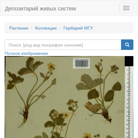
Депозитарий живых систем
Навиг
Растения
Коллекции
Гербарий МГУ
Полное изображение