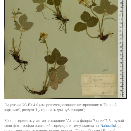
Лицензия CC-BY 4.0 (см. рекомендованное цитирование в "Полной
карточке", раздел "Цитировать для публикации")
Хочешь принять участие в создании "Атласа флоры России"? Загружай
свои фотографии растений в природе и точку съемки на
iNaturalist
, где
они станут частью нашего нового проекта "Флора России | Flora of