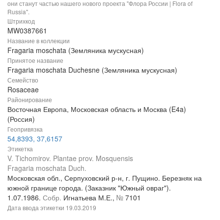
они станут частью нашего нового проекта "Флора России | Flora of
Russia".
Штрихкод
MW0387661
Название в коллекции
Fragaria moschata (Земляника мускусная)
Принятое название
Fragaria moschata Duchesne (Земляника мускусная)
Семейство
Rosaceae
Районирование
Восточная Европа, Московская область и Москва (E4a)
(Россия)
Геопривязка
54,8393, 37,6157
Этикетка
V. Tichomirov. Plantae prov. Mosquensis
Fragaria moschata Duch.
Московская обл., Серпуховский р-н, г. Пущино. Березняк на
южной границе города. (Заказник "Южный овраг").
1.07.1986.
Собр.
Игнатьева М.Е.,
№
7101
Дата ввода этикетки
19.03.2019