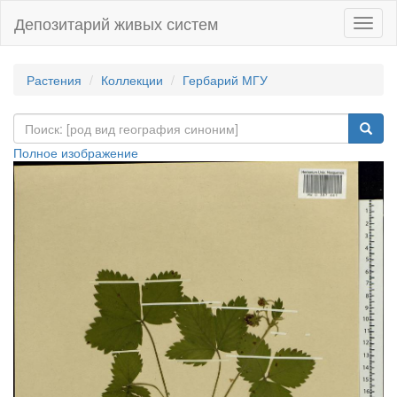
Депозитарий живых систем
Навиг
Растения
Коллекции
Гербарий МГУ
Полное изображение