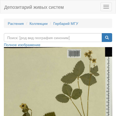
Депозитарий живых систем
Навиг
Растения
Коллекции
Гербарий МГУ
Полное изображение