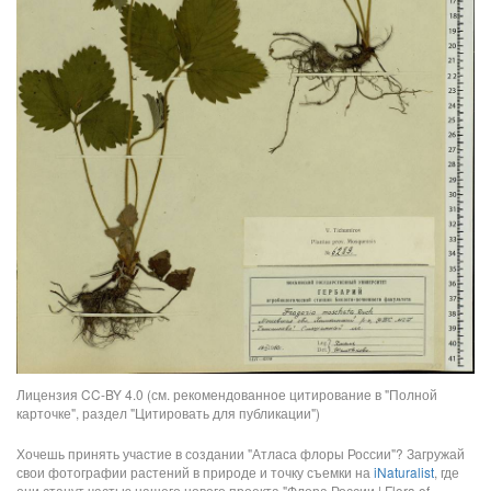
Лицензия CC-BY 4.0 (см. рекомендованное цитирование в "Полной
карточке", раздел "Цитировать для публикации")
Хочешь принять участие в создании "Атласа флоры России"? Загружай
свои фотографии растений в природе и точку съемки на
iNaturalist
, где
они станут частью нашего нового проекта "Флора России | Flora of