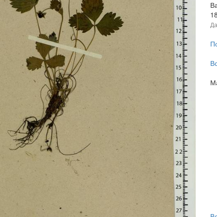
В
1
Да
П
В
М
В