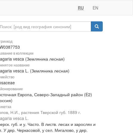
RU
EN
рихкод
W0387753
звание в коллекции
ragaria vesca (Земляника лесная)
инятое название
agaria vesca L. (Земляника лесная)
мейство
osaceae
йонирование
осточная Европа, Северо-Западный район (E2)
оссия)
икетка
пов, Н.И., растения Тверской губ. 1889 г.
agaria vesca L.
ерск. губ. и у. Часто. В листв. лесах и зарослях и
п. У дер. Черкасовой, у сел. Мигалово, у дер.