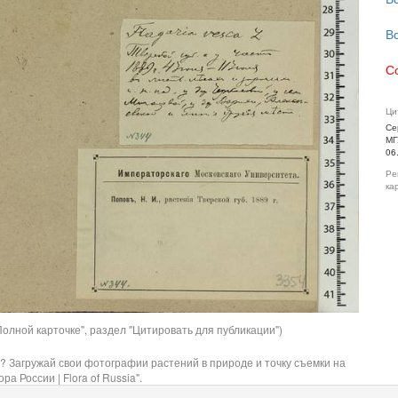
В
С
Ци
Се
МГ
06
Ре
ка
олной карточке", раздел "Цитировать для публикации")
? Загружай свои фотографии растений в природе и точку съемки на
ра России | Flora of Russia".