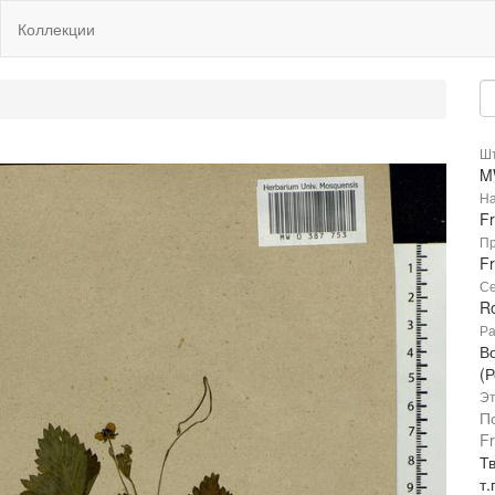
Коллекции
Шт
M
На
F
Пр
Fr
Се
R
Ра
В
(Р
Эт
По
Fr
Тв
т.