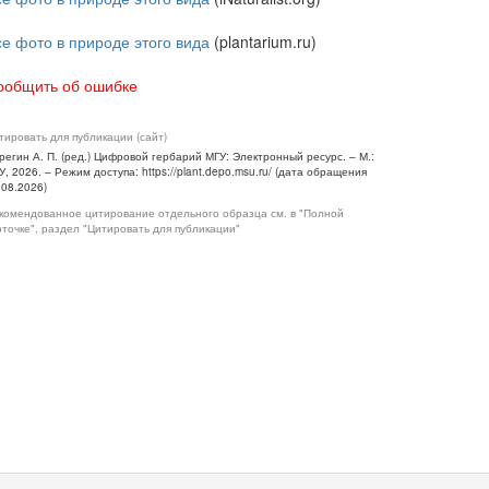
се фото в природе этого вида
(plantarium.ru)
ообщить об ошибке
тировать для публикации (сайт)
регин А. П. (ред.) Цифровой гербарий МГУ: Электронный ресурс. – М.:
У, 2026. – Режим доступа: https://plant.depo.msu.ru/ (дата обращения
.08.2026)
комендованное цитирование отдельного образца см. в "Полной
рточке", раздел "Цитировать для публикации"