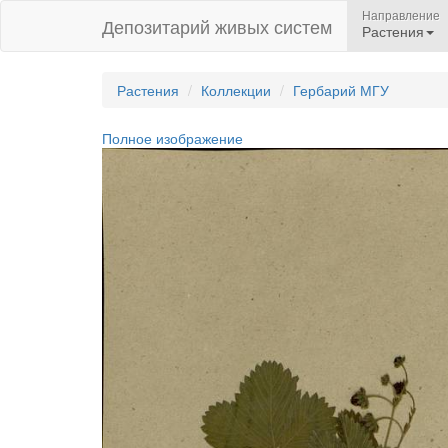
Направление
Депозитарий живых систем
Растения
Растения
Коллекции
Гербарий МГУ
Полное изображение