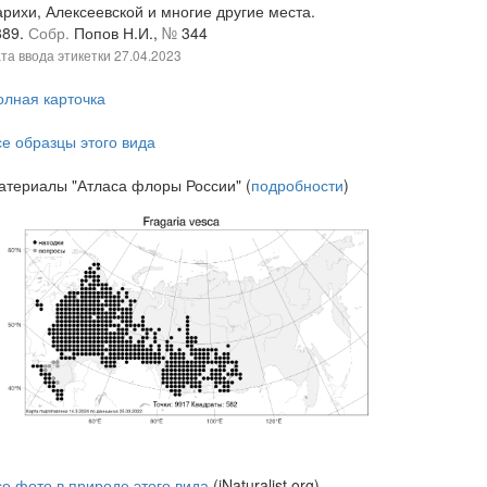
арихи, Алексеевской и многие другие места.
889.
Собр.
Попов Н.И.,
№
344
та ввода этикетки
27.04.2023
олная карточка
се образцы этого вида
атериалы "Атласа флоры России" (
подробности
)
се фото в природе этого вида
(iNaturalist.org)