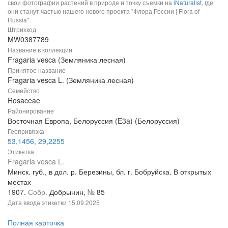
свои фотографии растений в природе и точку съемки на
iNaturalist
, где
они станут частью нашего нового проекта "Флора России | Flora of
Russia".
Штрихкод
MW0387789
Название в коллекции
Fragaria vesca (Земляника лесная)
Принятое название
Fragaria vesca L. (Земляника лесная)
Семейство
Rosaceae
Районирование
Восточная Европа, Белоруссия (E3a) (Белоруссия)
Геопривязка
53,1456, 29,2255
Этикетка
Fragaria vesca L.
Минск. губ., в дол. р. Березины, бл. г. Бобруйска. В открытых
местах
1907.
Собр.
Добрынин,
№
85
Дата ввода этикетки
15.09.2025
Полная карточка