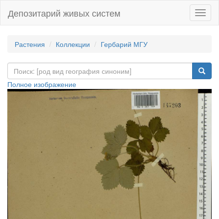
Депозитарий живых систем
Навиг
Растения
Коллекции
Гербарий МГУ
Полное изображение