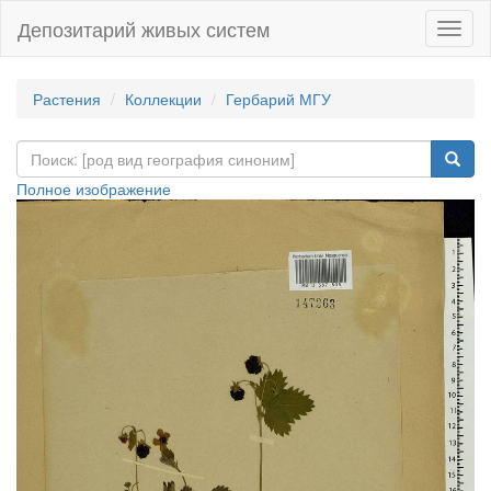
Депозитарий живых систем
Навиг
Растения
Коллекции
Гербарий МГУ
Полное изображение