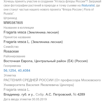
Хочешь принять участие в создании "Атласа флоры России"? Загружай
свои фотографии растений в природе и точку съемки на
iNaturalist
, где
они станут частью нашего нового проекта "Флора России | Flora of
Russia".
Штрихкод
MW0387805
Название в коллекции
Fragaria vesca (Земляника лесная)
Принятое название
Fragaria vesca L. (Земляника лесная)
Семейство
Rosaceae
Районирование
Восточная Европа, Центральный район (E4) (Россия)
Геопривязка
56,1254, 40,4084
Этикетка
РАСТЕНИЯ СРЕДНЕЙ РОССИИ (От профессора Московского
Университета Василия Яковлевича Цингера)
Fragaria vesca L.
Владимир. губ. и у..
Собр.
А.С. Петровский,
№
4289
Дата ввода этикетки
30.05.2019