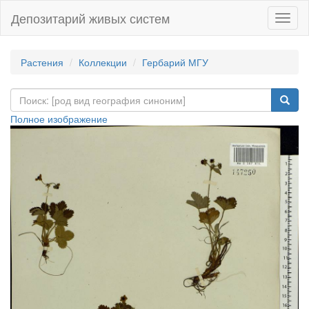
Депозитарий живых систем
Навиг
Растения
Коллекции
Гербарий МГУ
Полное изображение