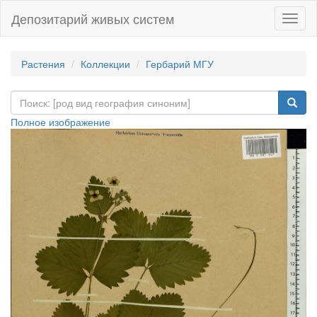
Депозитарий живых систем
Навиг
Растения
Коллекции
Гербарий МГУ
Полное изображение