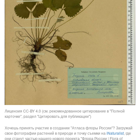
Лицензия CC-BY 4.0 (см. рекомендованное цитирование в "Полной
карточке", раздел "Цитировать для публикации")
Хочешь принять участие в создании "Атласа флоры России"? Загружай
свои фотографии растений в природе и точку съемки на
iNaturalist
, где
они станут частью нашего нового проекта "Флора России | Flora of