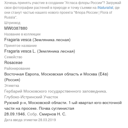
Хочешь принять участие в создании "Атласа флоры России"? Загружай
свои фотографии растений в природе и точку съемки на
iNaturalist
, где
они станут частью нашего нового проекта "Флора России | Flora of
Russia".
Штрихкод
MW0387880
Название в коллекции
Fragaria vesca (Земляника лесная)
Принятое название
Fragaria vesca L. (Земляника лесная)
Семейство
Rosaceae
Районирование
Восточная Европа, Московская область и Москва (E4a)
(Россия)
Этикетка
Гербарий Московского государственного заповедника.
Глубоко-Истринский Участок
Рузский р-н, Московской области. 1-ый квартал юго-восточной
части на просеке. Почва суглинистая
28.09.1946.
Собр.
Смирнов Н. С.
Дата ввода этикетки
28.03.2019