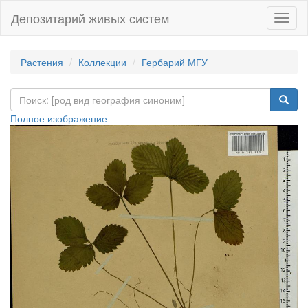
Депозитарий живых систем
Навиг
Растения
Коллекции
Гербарий МГУ
Полное изображение