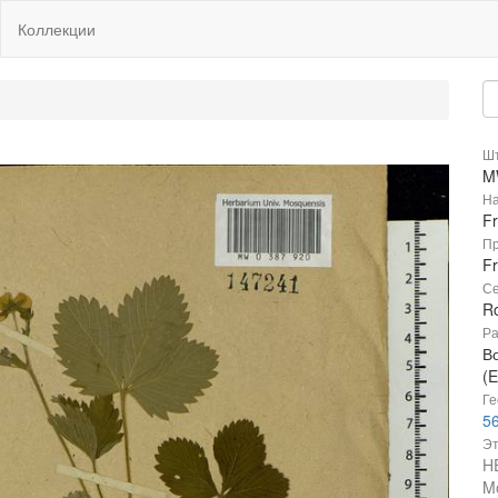
Коллекции
Шт
M
На
F
Пр
Fr
Се
R
Ра
В
(E
Ге
56
Эт
H
M