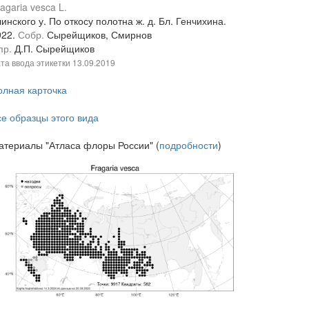
agaria vesca L.
инского у. По откосу полотна ж. д. Бл. Генчихина.
922.
Собр.
Сырейщиков, Смирнов
пр.
Д.П. Сырейщиков
та ввода этикетки
13.09.2019
олная карточка
се образцы этого вида
атериалы "Атласа флоры России" (
подробности
)