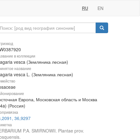
RU
EN
рихкод
W0387920
звание в коллекции
ragaria vesca (Земляника лесная)
инятое название
agaria vesca L. (Земляника лесная)
мейство
osaceae
йонирование
осточная Европа, Московская область и Москва
4a) (Россия)
опривязка
,2091, 36,9297
икетка
ERBARIUM P.A. SMIRNOWII. Plantae prov.
osquensis.