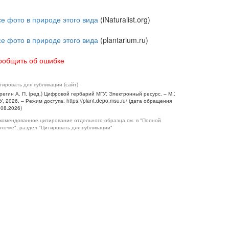
се фото в природе этого вида
(iNaturalist.org)
се фото в природе этого вида
(plantarium.ru)
ообщить об ошибке
тировать для публикации (сайт)
регин А. П. (ред.) Цифровой гербарий МГУ: Электронный ресурс. – М.:
У, 2026. – Режим доступа: https://plant.depo.msu.ru/ (дата обращения
.08.2026)
комендованное цитирование отдельного образца см. в "Полной
рточке", раздел "Цитировать для публикации"