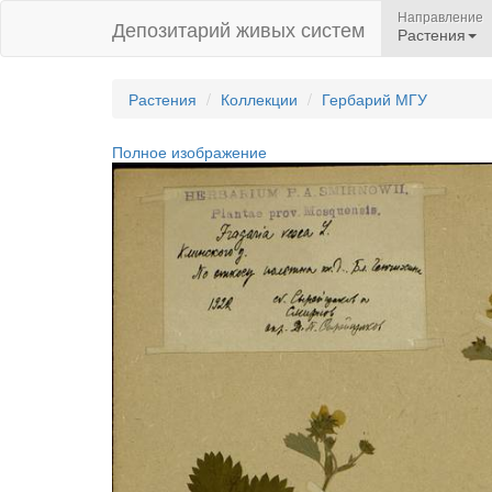
Направление
Депозитарий живых систем
Растения
Растения
Коллекции
Гербарий МГУ
Полное изображение