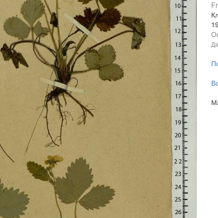
Fr
Кл
1
О
Да
П
В
М