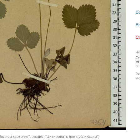
В
В
С
Ци
Се
МГ
06
Ре
ка
олной карточке", раздел "Цитировать для публикации")