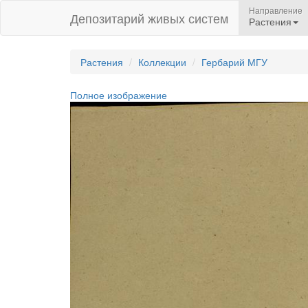
Направление
Депозитарий живых систем
Растения
Растения
Коллекции
Гербарий МГУ
Полное изображение