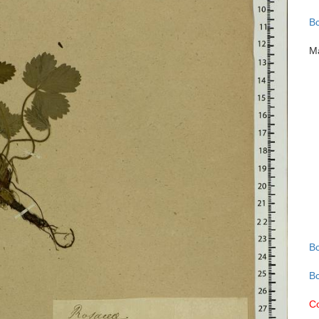
В
М
В
В
С