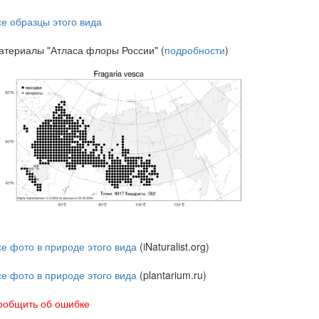
се образцы этого вида
атериалы "Атласа флоры России" (
подробности
)
се фото в природе этого вида
(iNaturalist.org)
се фото в природе этого вида
(plantarium.ru)
ообщить об ошибке