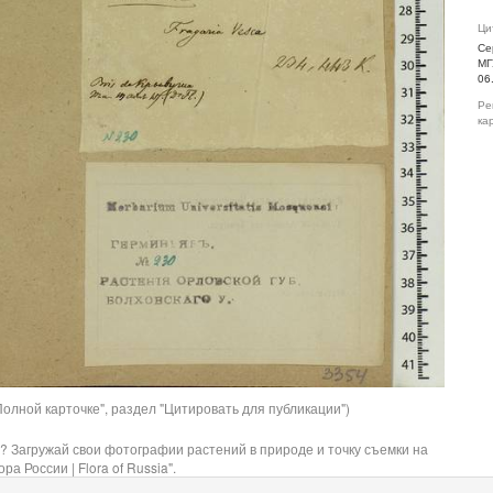
Ци
Се
МГ
06
Ре
ка
олной карточке", раздел "Цитировать для публикации")
? Загружай свои фотографии растений в природе и точку съемки на
ра России | Flora of Russia".