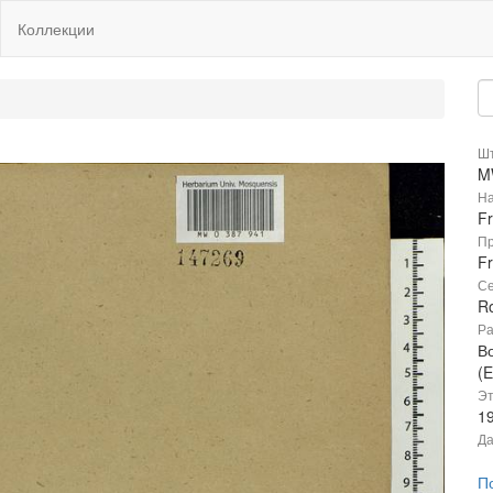
Коллекции
Шт
M
На
F
Пр
Fr
Се
R
Ра
В
(E
Эт
1
Да
П