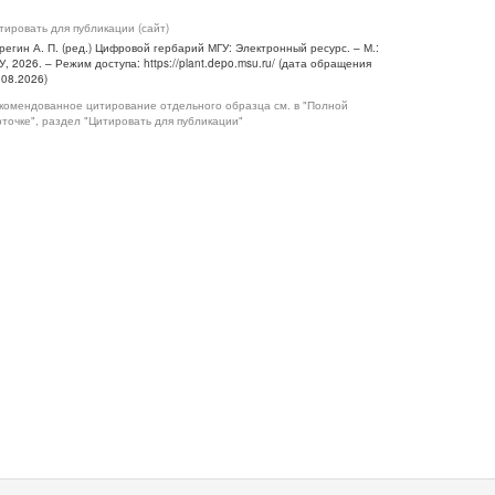
тировать для публикации (сайт)
регин А. П. (ред.) Цифровой гербарий МГУ: Электронный ресурс. – М.:
У, 2026. – Режим доступа: https://plant.depo.msu.ru/ (дата обращения
.08.2026)
комендованное цитирование отдельного образца см. в "Полной
рточке", раздел "Цитировать для публикации"