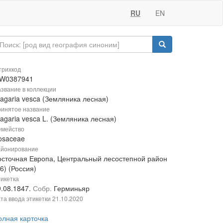
RU
EN
рихкод
W0387941
звание в коллекции
ragaria vesca (Земляника лесная)
инятое название
agaria vesca L. (Земляника лесная)
мейство
osaceae
йонирование
осточная Европа, Центральный лесостепной район
6) (Россия)
икетка
9.08.1847.
Собр.
Герминьяр
та ввода этикетки
21.10.2020
олная карточка