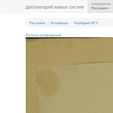
Направление
Депозитарий живых систем
Растения
Растения
Коллекции
Гербарий МГУ
Полное изображение