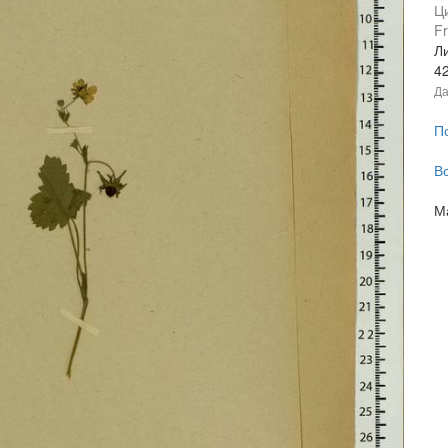
Ц
Fr
Ли
4
Да
П
В
М