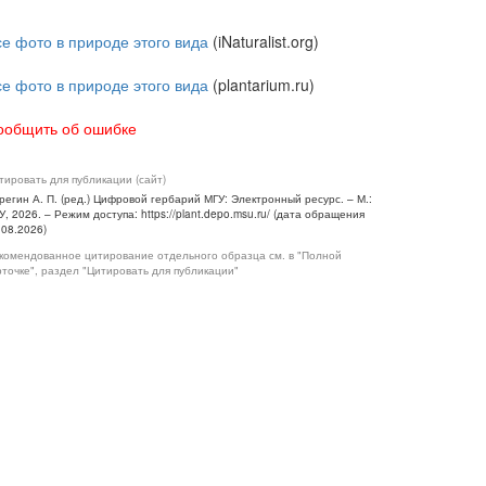
се фото в природе этого вида
(iNaturalist.org)
се фото в природе этого вида
(plantarium.ru)
ообщить об ошибке
тировать для публикации (сайт)
регин А. П. (ред.) Цифровой гербарий МГУ: Электронный ресурс. – М.:
У, 2026. – Режим доступа: https://plant.depo.msu.ru/ (дата обращения
.08.2026)
комендованное цитирование отдельного образца см. в "Полной
рточке", раздел "Цитировать для публикации"