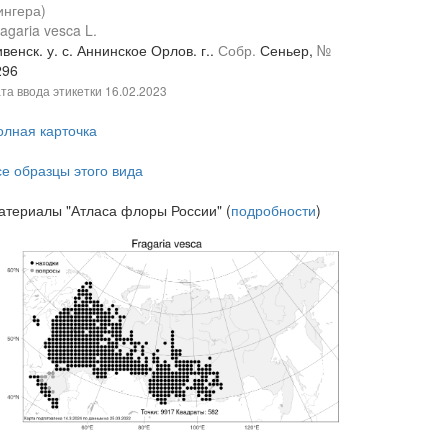
ингера)
agaria vesca L.
венск. у. с. Аннинское Орлов. г..
Собр.
Сеньер,
№
296
та ввода этикетки
16.02.2023
олная карточка
се образцы этого вида
атериалы "Атласа флоры России" (
подробности
)