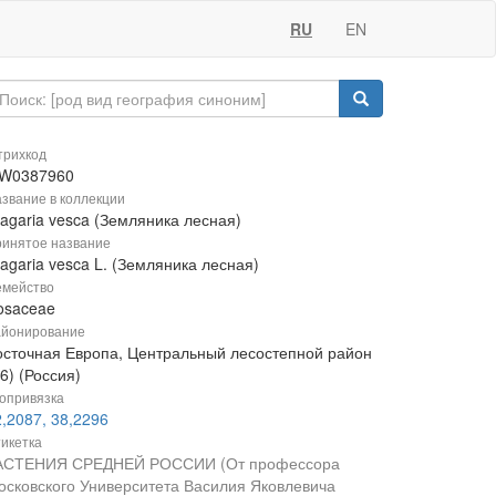
RU
EN
рихкод
W0387960
звание в коллекции
ragaria vesca (Земляника лесная)
инятое название
agaria vesca L. (Земляника лесная)
мейство
osaceae
йонирование
осточная Европа, Центральный лесостепной район
6) (Россия)
опривязка
,2087, 38,2296
икетка
АСТЕНИЯ СРЕДНЕЙ РОССИИ (От профессора
осковского Университета Василия Яковлевича