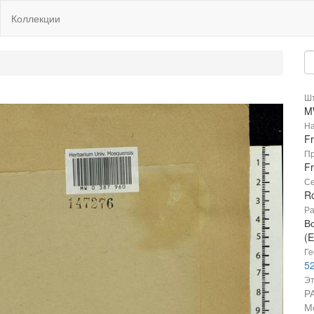
Коллекции
Шт
M
На
F
Пр
Fr
Се
R
Ра
В
(E
Ге
52
Эт
Р
М