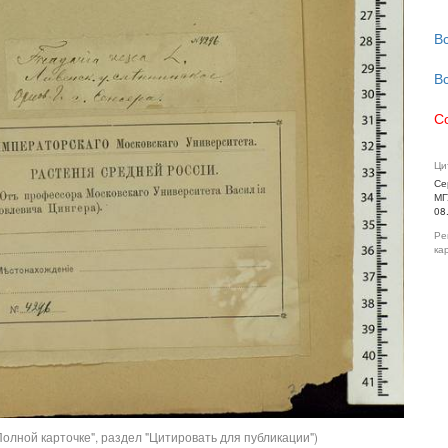
В
В
С
Ци
Се
МГ
08
Ре
ка
олной карточке", раздел "Цитировать для публикации")