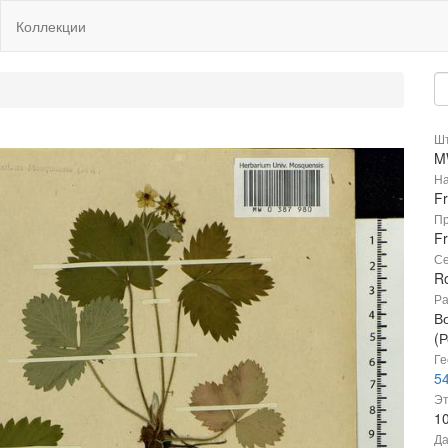
Коллекции
Шт
M
На
F
Пр
Fr
Се
R
Ра
В
(Р
Ге
54
Эт
1
Да