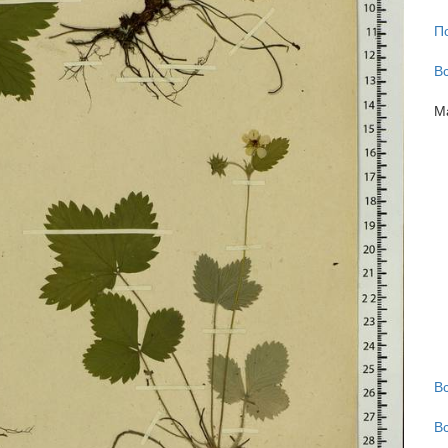
П
В
М
В
В