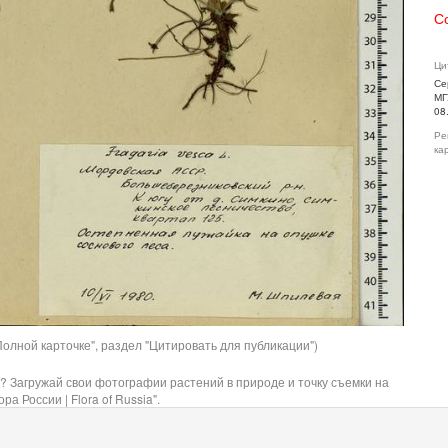
С
Ци
Се
МГ
08
Ре
ка
олной карточке", раздел "Цитировать для публикации")
? Загружай свои фотографии растений в природе и точку съемки на
ра России | Flora of Russia".