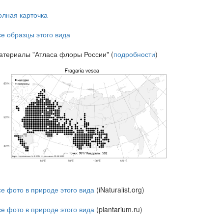
олная карточка
се образцы этого вида
атериалы "Атласа флоры России" (
подробности
)
се фото в природе этого вида
(iNaturalist.org)
се фото в природе этого вида
(plantarium.ru)