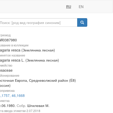
RU
EN
рихкод
W0387980
звание в коллекции
ragaria vesca (Земляника лесная)
инятое название
agaria vesca L. (Земляника лесная)
мейство
osaceae
йонирование
осточная Европа, Средневолжский район (E8)
оссия)
опривязка
,1757, 46,1668
икетка
0.06.1980.
Собр.
Шпилевая М.
та ввода этикетки
2.07.2018