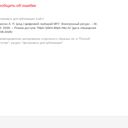
ообщить об ошибке
тировать для публикации (сайт)
регин А. П. (ред.) Цифровой гербарий МГУ: Электронный ресурс. – М.:
У, 2026. – Режим доступа: https://plant.depo.msu.ru/ (дата обращения
.08.2026)
комендованное цитирование отдельного образца см. в "Полной
рточке", раздел "Цитировать для публикации"