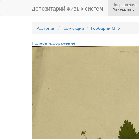
Направление
Депозитарий живых систем
Растения
Растения
Коллекции
Гербарий МГУ
Полное изображение