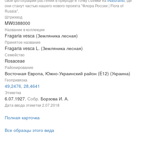
свои фотографии растений в природе и точку съемки на
iNaturalist
, где
они станут частью нашего нового проекта "Флора России | Flora of
Russia".
Штрихкод
MW0388000
Название в коллекции
Fragaria vesca (Земляника лесная)
Принятое название
Fragaria vesca L. (Земляника лесная)
Семейство
Rosaceae
Районирование
Восточная Европа, Южно-Украинский район (E12) (Украина)
Геопривязка
49,2476, 28,4641
Этикетка
6.07.1927.
Собр.
Борзова И. А.
Дата ввода этикетки
2.07.2018
Полная карточка
Все образцы этого вида