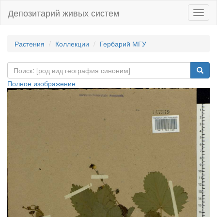
Депозитарий живых систем
Навиг
Растения
Коллекции
Гербарий МГУ
Полное изображение