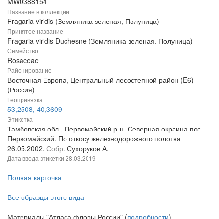
MW0388154
Название в коллекции
Fragaria viridis (Земляника зеленая, Полуница)
Принятое название
Fragaria viridis Duchesne (Земляника зеленая, Полуница)
Семейство
Rosaceae
Районирование
Восточная Европа, Центральный лесостепной район (E6)
(Россия)
Геопривязка
53,2508, 40,3609
Этикетка
Тамбовская обл., Первомайский р-н. Северная окраина пос.
Первомайский. По откосу железнодорожного полотна
26.05.2002.
Собр.
Сухоруков А.
Дата ввода этикетки
28.03.2019
Полная карточка
Все образцы этого вида
Материалы "Атласа флоры России" (
подробности
)