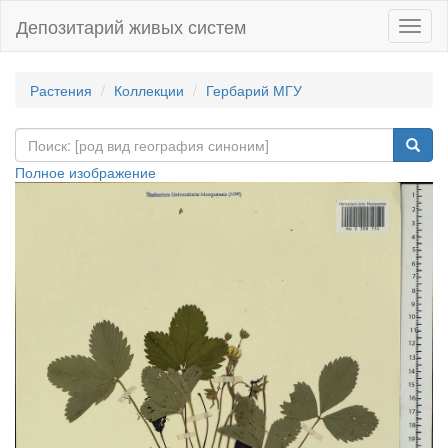
Депозитарий живых систем
Навиг
Растения
Коллекции
Гербарий МГУ
Полное изображение