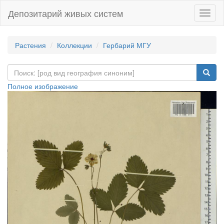
Депозитарий живых систем
Навиг
Растения
Коллекции
Гербарий МГУ
Полное изображение