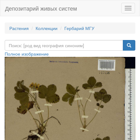
Депозитарий живых систем
Навиг
Растения
Коллекции
Гербарий МГУ
Полное изображение