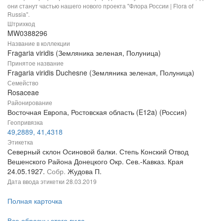
они станут частью нашего нового проекта "Флора России | Flora of
Russia".
Штрихкод
MW0388296
Название в коллекции
Fragaria viridis (Земляника зеленая, Полуница)
Принятое название
Fragaria viridis Duchesne (Земляника зеленая, Полуница)
Семейство
Rosaceae
Районирование
Восточная Европа, Ростовская область (E12a) (Россия)
Геопривязка
49,2889, 41,4318
Этикетка
Северный склон Осиновой балки. Степь Конский Отвод
Вешенского Района Донецкого Окр. Сев.-Кавказ. Края
24.05.1927.
Собр.
Жудова П.
Дата ввода этикетки
28.03.2019
Полная карточка
Все образцы этого вида