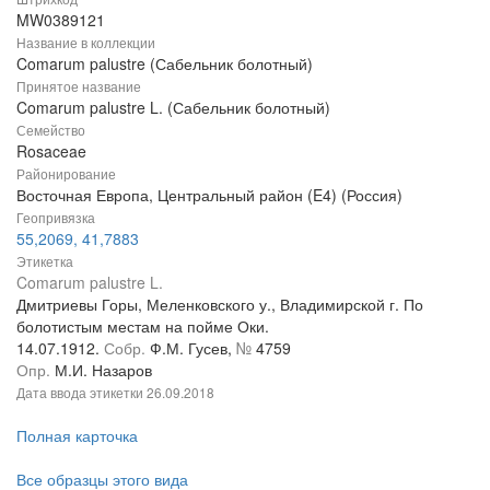
MW0389121
Название в коллекции
Comarum palustre (Сабельник болотный)
Принятое название
Comarum palustre L. (Сабельник болотный)
Семейство
Rosaceae
Районирование
Восточная Европа, Центральный район (E4) (Россия)
Геопривязка
55,2069, 41,7883
Этикетка
Comarum palustre L.
Дмитриевы Горы, Меленковского у., Владимирской г. По
болотистым местам на пойме Оки.
14.07.1912.
Собр.
Ф.М. Гусев,
№
4759
Опр.
М.И. Назаров
Дата ввода этикетки
26.09.2018
Полная карточка
Все образцы этого вида