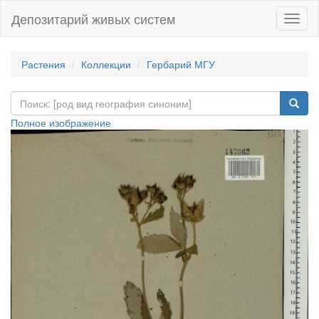
Депозитарий живых систем
Навиг
Растения
Коллекции
Гербарий МГУ
Полное изображение