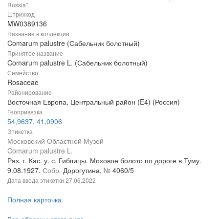
Russia".
Штрихкод
MW0389136
Название в коллекции
Comarum palustre (Сабельник болотный)
Принятое название
Comarum palustre L. (Сабельник болотный)
Семейство
Rosaceae
Районирование
Восточная Европа, Центральный район (E4) (Россия)
Геопривязка
54,9637, 41,0906
Этикетка
Московский Областной Музей
Comarum palustre L.
Ряз. г. Кас. у. с. Гиблицы. Моховое болото по дороге в Туму.
9.08.1927.
Собр.
Дорогутина,
№
4060/5
Дата ввода этикетки
27.06.2022
Полная карточка