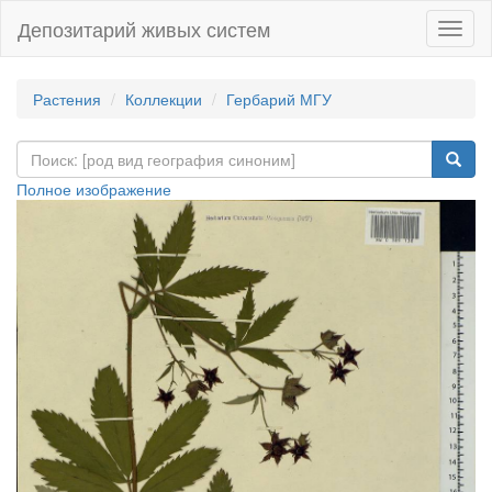
Депозитарий живых систем
Навиг
Растения
Коллекции
Гербарий МГУ
Полное изображение