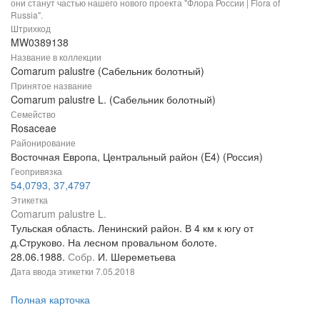
они станут частью нашего нового проекта "Флора России | Flora of
Russia".
Штрихкод
MW0389138
Название в коллекции
Comarum palustre (Сабельник болотный)
Принятое название
Comarum palustre L. (Сабельник болотный)
Семейство
Rosaceae
Районирование
Восточная Европа, Центральный район (E4) (Россия)
Геопривязка
54,0793, 37,4797
Этикетка
Comarum palustre L.
Тульская область. Ленинский район. В 4 км к югу от
д.Струково. На лесном провальном болоте.
28.06.1988.
Собр.
И. Шереметьева
Дата ввода этикетки
7.05.2018
Полная карточка