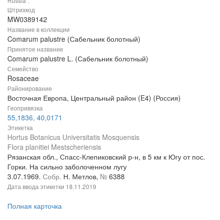
Russia".
Штрихкод
MW0389142
Название в коллекции
Comarum palustre (Сабельник болотный)
Принятое название
Comarum palustre L. (Сабельник болотный)
Семейство
Rosaceae
Районирование
Восточная Европа, Центральный район (E4) (Россия)
Геопривязка
55,1836, 40,0171
Этикетка
Hortus Botanicus Universitatis Mosquensis
Flora planitiei Mestscheriensis
Рязанская обл., Спасс-Клепиковский р-н, в 5 км к Югу от пос.
Горки. На сильно заболоченном лугу
3.07.1969.
Собр.
Н. Метлов,
№
6388
Дата ввода этикетки
18.11.2019
Полная карточка