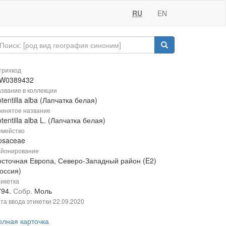
RU
EN
рихкод
W0389432
звание в коллекции
tentilla alba (Лапчатка белая)
инятое название
tentilla alba L. (Лапчатка белая)
мейство
osaceae
йонирование
осточная Европа, Северо-Западный район (E2)
оссия)
икетка
794.
Собр.
Моль
та ввода этикетки
22.09.2020
олная карточка