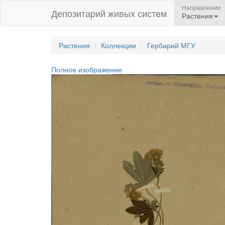
Направление
Депозитарий живых систем
Растения
Растения
Коллекции
Гербарий МГУ
Полное изображение