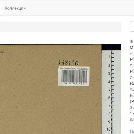
Коллекции
Шт
M
На
Po
Пр
Po
Се
R
Ра
В
(Р
Эт
1
Да
П