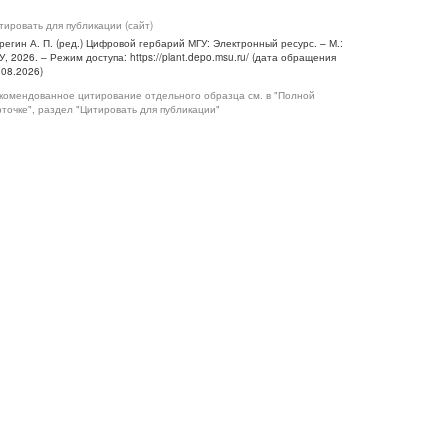
тировать для публикации (сайт)
регин А. П. (ред.) Цифровой гербарий МГУ: Электронный ресурс. – М.:
У, 2026. – Режим доступа: https://plant.depo.msu.ru/ (дата обращения
.08.2026)
комендованное цитирование отдельного образца см. в "Полной
рточке", раздел "Цитировать для публикации"