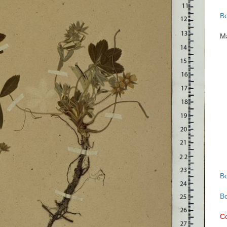
В
М
В
В
С