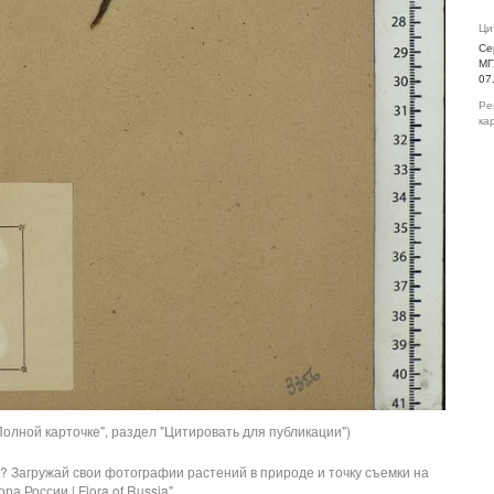
Ци
Се
МГ
07
Ре
ка
олной карточке", раздел "Цитировать для публикации")
? Загружай свои фотографии растений в природе и точку съемки на
ра России | Flora of Russia".