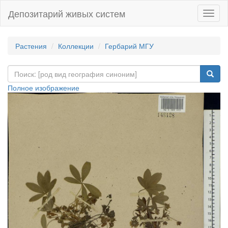
Депозитарий живых систем
Навиг
Растения
Коллекции
Гербарий МГУ
Полное изображение