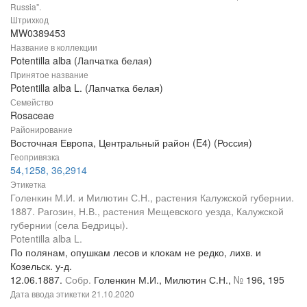
Russia".
Штрихкод
MW0389453
Название в коллекции
Potentilla alba (Лапчатка белая)
Принятое название
Potentilla alba L. (Лапчатка белая)
Семейство
Rosaceae
Районирование
Восточная Европа, Центральный район (E4) (Россия)
Геопривязка
54,1258, 36,2914
Этикетка
Голенкин М.И. и Милютин С.Н., растения Калужской губернии.
1887. Рагозин, Н.В., растения Мещевского уезда, Калужской
губернии (села Бедрицы).
Potentilla alba L.
По полянам, опушкам лесов и клокам не редко, лихв. и
Козельск. у-д.
12.06.1887.
Собр.
Голенкин М.И., Милютин С.Н.,
№
196, 195
Дата ввода этикетки
21.10.2020