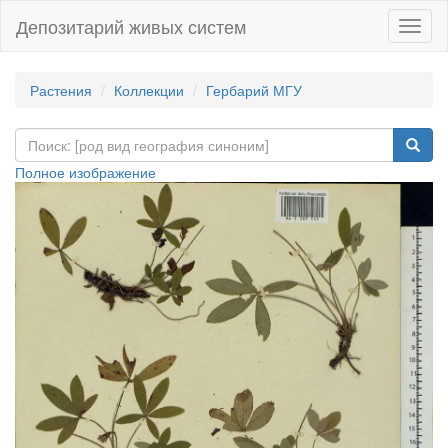
Депозитарий живых систем
Навиг
Растения
Коллекции
Гербарий МГУ
Полное изображение