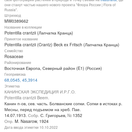
они станут частью нашего нового проекта "Флора России | Flora of
Russia".
Штрихкод
MW0389662
Название в коллекции
Potentilla crantzii (Лапчатка Кранца)
Принятое название
Potentilla crantzii (Crantz) Beck ex Fritsch (Лапчатка Кранца)
Семейство
Rosaceae
Районирование
Восточная Европа, Северный район (E1) (Россия)
Геопривязка
68,0545, 45,3914
Этикетка
КАНИНСКАЯ ЭКСПЕДИЦИЯ И.Р.Г.О.
Potentilla crantzii Beem.
Канин п-ов, сев. часть. Болванские сопки. Сопки в истоках р.
Месны, перед подъемом на хреб. Пае.
14.07.1913.
Собр.
С. Григорьев,
№
1352
Опр.
M. Nasarow, 1924
Дата ввода этикетки
10.10.2022