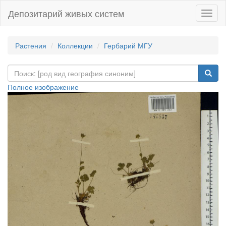
Депозитарий живых систем
Навиг
Растения
Коллекции
Гербарий МГУ
Полное изображение