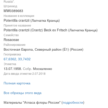
Russia".
Штрихкод
MW0389683
Название в коллекции
Potentilla crantzii (Лапчатка Кранца)
Принятое название
Potentilla crantzii (Crantz) Beck ex Fritsch (Лапчатка Кранца)
Семейство
Rosaceae
Районирование
Восточная Европа, Северный район (E1) (Россия)
Геопривязка
67,6362, 33,7432
Этикетка
13.07.1958.
Собр.
Москаленко
Дата ввода этикетки
2.07.2018
Полная карточка
Все образцы этого вида
Материалы "Атласа флоры России" (
подробности
)