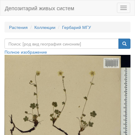
Депозитарий живых систем
Навиг
Растения
Коллекции
Гербарий МГУ
Полное изображение