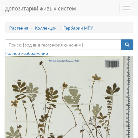
Депозитарий живых систем
Навиг
Растения
Коллекции
Гербарий МГУ
Полное изображение