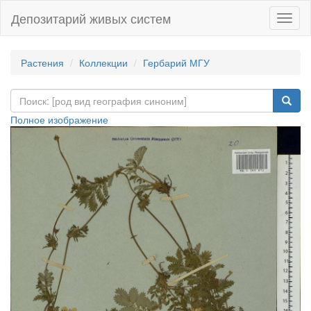
Депозитарий живых систем
Навиг
Растения
Коллекции
Гербарий МГУ
Полное изображение