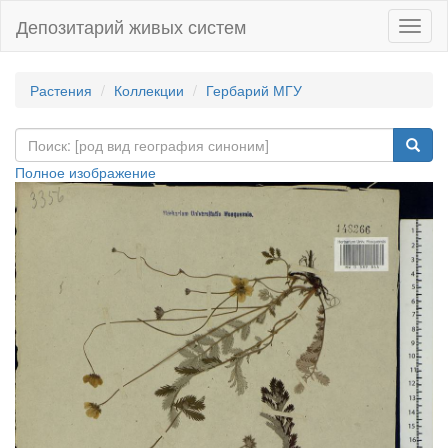
Депозитарий живых систем
Навиг
Растения
Коллекции
Гербарий МГУ
Полное изображение