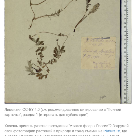
Лицензия CC-BY 4.0 (см. рекомендованное цитирование в "Полной
карточке", раздел "Цитировать для публикации")
Хочешь принять участие в создании "Атласа флоры России"? Загружай
свои фотографии растений в природе и точку съемки на
iNaturalist
, где
они станут частью нашего нового проекта "Флора России | Flora of