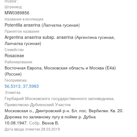
Russia".
Штрихкод
MW0389856
Название в коллекции
Potentilla anserina (Лапчатка гусиная)
Принятое название
Argentina anserina subsp. anserina (Аргентина гусиная,
Лапчатка гусиная)
Семейство
Rosaceae
Районирование
Восточная Европа, Московская область и Москва (E4a)
(Россия)
Геопривязка
56,5313, 37,5983
Этикетка
Гербарий Московского государственного заповедника.
Приволжско-Дубненский Участок
Московская о., Дмитровский р-н. Бл. пос. Вербилки. Кв. 20.
Дорожка по заливному лугу в пойме р. Дубна
10.08.1947.
Собр.
Вехов В.
Дата ввода этикетки
28.03.2019