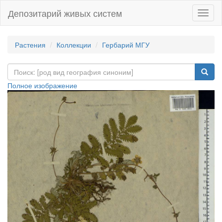
Депозитарий живых систем
Навиг
Растения
Коллекции
Гербарий МГУ
Полное изображение