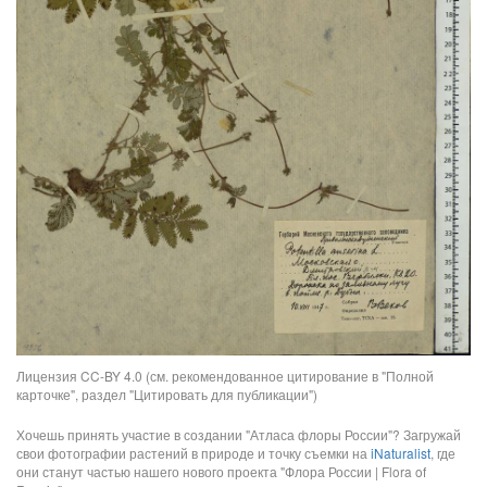
Лицензия CC-BY 4.0 (см. рекомендованное цитирование в "Полной
карточке", раздел "Цитировать для публикации")
Хочешь принять участие в создании "Атласа флоры России"? Загружай
свои фотографии растений в природе и точку съемки на
iNaturalist
, где
они станут частью нашего нового проекта "Флора России | Flora of