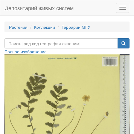
Депозитарий живых систем
Навиг
Растения
Коллекции
Гербарий МГУ
Полное изображение