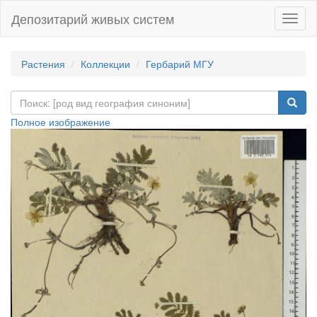
Депозитарий живых систем
Навиг
Растения
Коллекции
Гербарий МГУ
Полное изображение