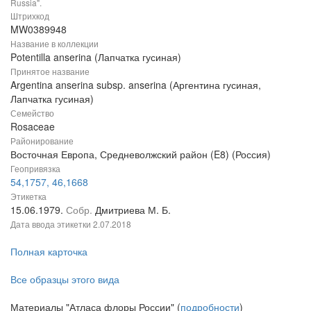
Russia".
Штрихкод
MW0389948
Название в коллекции
Potentilla anserina (Лапчатка гусиная)
Принятое название
Argentina anserina subsp. anserina (Аргентина гусиная,
Лапчатка гусиная)
Семейство
Rosaceae
Районирование
Восточная Европа, Средневолжский район (E8) (Россия)
Геопривязка
54,1757, 46,1668
Этикетка
15.06.1979.
Собр.
Дмитриева М. Б.
Дата ввода этикетки
2.07.2018
Полная карточка
Все образцы этого вида
Материалы "Атласа флоры России" (
подробности
)