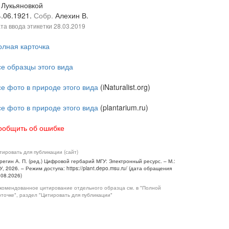
 Лукьяновкой
4.06.1921.
Собр.
Алехин В.
та ввода этикетки
28.03.2019
олная карточка
се образцы этого вида
се фото в природе этого вида
(iNaturalist.org)
се фото в природе этого вида
(plantarium.ru)
ообщить об ошибке
тировать для публикации (сайт)
регин А. П. (ред.) Цифровой гербарий МГУ: Электронный ресурс. – М.:
У, 2026. – Режим доступа: https://plant.depo.msu.ru/ (дата обращения
.08.2026)
комендованное цитирование отдельного образца см. в "Полной
рточке", раздел "Цитировать для публикации"