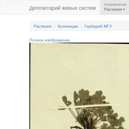
Направление
Депозитарий живых систем
Растения
Растения
Коллекции
Гербарий МГУ
Полное изображение