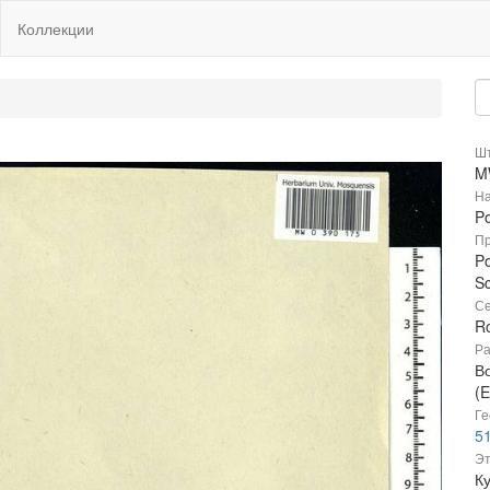
Коллекции
Шт
M
На
Po
Пр
Po
Sc
Се
R
Ра
В
(E
Ге
51
Эт
Ку