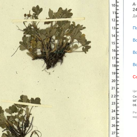
д.
2
Да
П
В
В
В
С
Ци
Се
МГ
08
Ре
ка