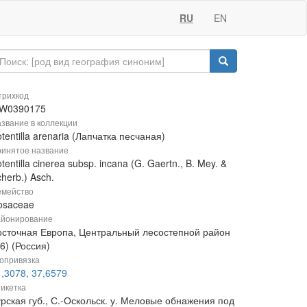
RU
EN
рихкод
W0390175
звание в коллекции
tentilla arenaria (Лапчатка песчаная)
инятое название
tentilla cinerea subsp. incana (G. Gaertn., B. Mey. &
herb.) Asch.
мейство
osaceae
йонирование
осточная Европа, Центральный лесостепной район
6) (Россия)
опривязка
,3078, 37,6579
икетка
рская губ., С.-Оскольск. у. Меловые обнажения под