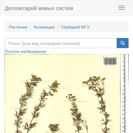
Депозитарий живых систем
Навиг
Растения
Коллекции
Гербарий МГУ
Полное изображение