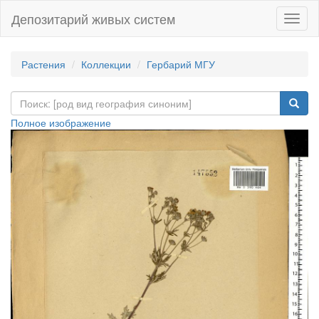
Депозитарий живых систем
Навиг
Растения
Коллекции
Гербарий МГУ
Полное изображение