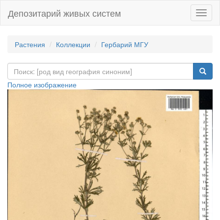
Депозитарий живых систем
Навиг
Растения
Коллекции
Гербарий МГУ
Полное изображение