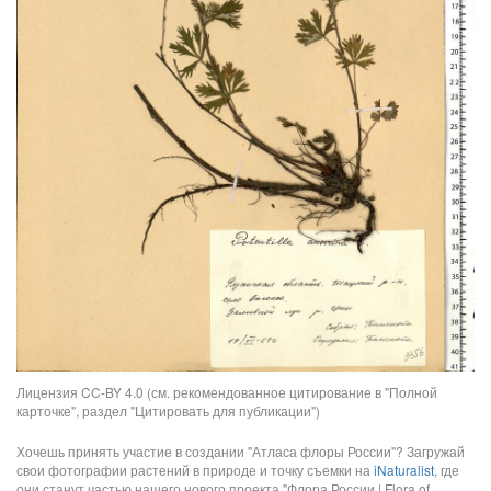
Лицензия CC-BY 4.0 (см. рекомендованное цитирование в "Полной
карточке", раздел "Цитировать для публикации")
Хочешь принять участие в создании "Атласа флоры России"? Загружай
свои фотографии растений в природе и точку съемки на
iNaturalist
, где
они станут частью нашего нового проекта "Флора России | Flora of