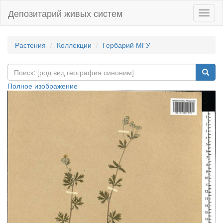
Депозитарий живых систем
Навиг
Растения
Коллекции
Гербарий МГУ
Полное изображение