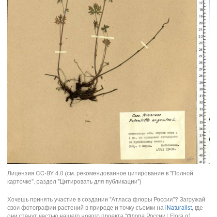
Лицензия CC-BY 4.0 (см. рекомендованное цитирование в "Полной
карточке", раздел "Цитировать для публикации")
Хочешь принять участие в создании "Атласа флоры России"? Загружай
свои фотографии растений в природе и точку съемки на
iNaturalist
, где
они станут частью нашего нового проекта "Флора России | Flora of