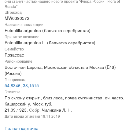
они станут частью нашего нового проекта "Флора России | Flora of
Russia".
Штрихкод
MW0390572
Название в коллекции
Potentilla argentea (Лапчатка серебристая)
Принятое название
Potentilla argentea L. (Лапчатка серебристая)
Семейство
Rosaceae
Районирование
Восточная Европа, Московская область и Москва (E4a)
(Россия)
Геопривязка
54,8346, 38,1515
Этикетка
По склону открыт., близ леса, почва суглинистая, оч. часто.
Каширский у. Моск. губ.
21.09.1923.
Собр.
Чиликина Л. Н.
Дата ввода этикетки
18.11.2019
Полная карточка