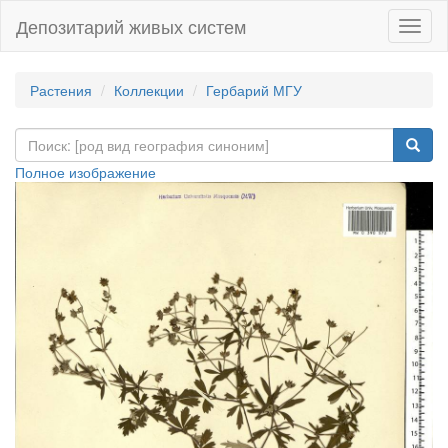
Депозитарий живых систем
Навиг
Растения
Коллекции
Гербарий МГУ
Полное изображение