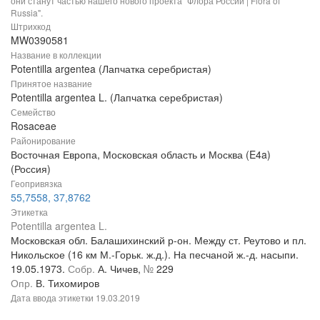
они станут частью нашего нового проекта "Флора России | Flora of
Russia".
Штрихкод
MW0390581
Название в коллекции
Potentilla argentea (Лапчатка серебристая)
Принятое название
Potentilla argentea L. (Лапчатка серебристая)
Семейство
Rosaceae
Районирование
Восточная Европа, Московская область и Москва (E4a)
(Россия)
Геопривязка
55,7558, 37,8762
Этикетка
Potentilla argentea L.
Московская обл. Балашихинский р-он. Между ст. Реутово и пл.
Никольское (16 км М.-Горьк. ж.д.). На песчаной ж.-д. насыпи.
19.05.1973.
Собр.
А. Чичев,
№
229
Опр.
В. Тихомиров
Дата ввода этикетки
19.03.2019