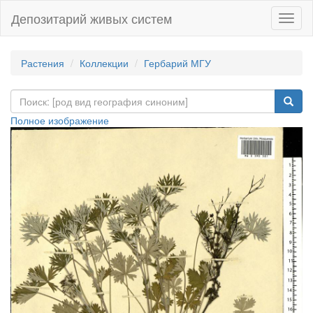
Депозитарий живых систем
Навиг
Растения
Коллекции
Гербарий МГУ
Полное изображение