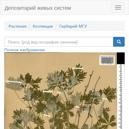
Депозитарий живых систем
Навиг
Растения
Коллекции
Гербарий МГУ
Полное изображение