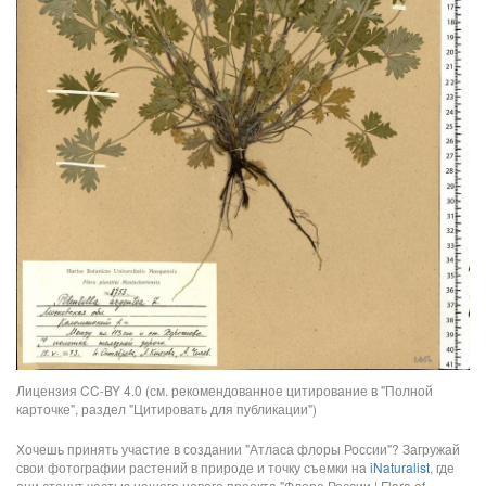
Лицензия CC-BY 4.0 (см. рекомендованное цитирование в "Полной
карточке", раздел "Цитировать для публикации")
Хочешь принять участие в создании "Атласа флоры России"? Загружай
свои фотографии растений в природе и точку съемки на
iNaturalist
, где
они станут частью нашего нового проекта "Флора России | Flora of