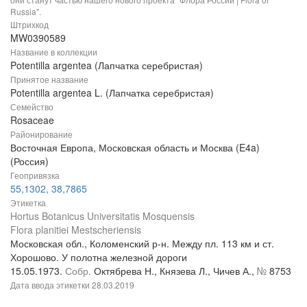
Russia".
Штрихкод
MW0390589
Название в коллекции
Potentilla argentea (Лапчатка серебристая)
Принятое название
Potentilla argentea L. (Лапчатка серебристая)
Семейство
Rosaceae
Районирование
Восточная Европа, Московская область и Москва (E4a)
(Россия)
Геопривязка
55,1302, 38,7865
Этикетка
Hortus Botanicus Universitatis Mosquensis
Flora planitiei Mestscheriensis
Московская обл., Коломенский р-н. Между пл. 113 км и ст.
Хорошово. У полотна железной дороги
15.05.1973.
Собр.
Октябрева Н., Князева Л., Чичев А.,
№
8753
Дата ввода этикетки
28.03.2019